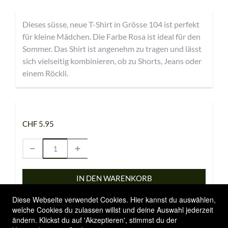
Dieses süsse, neue T-Shirt in Grösse 104 ist perfekt
für kleine Mädchen. Die Farbe Rosa ist ideal für den
Sommer. Das Shirt ist angenehm zu tragen und lässt
sich vielseitig kombinieren, ob zu Shorts, Jeans oder
einem Röckli.
CHF 5.95
IN DEN WARENKORB
Diese Webseite verwendet Cookies. Hier kannst du auswählen,
welche Cookies du zulassen willst und deine Auswahl jederzeit
ändern. Klickst du auf 'Akzeptieren', stimmst du der
Allgemeine Geschäftsbedingungen