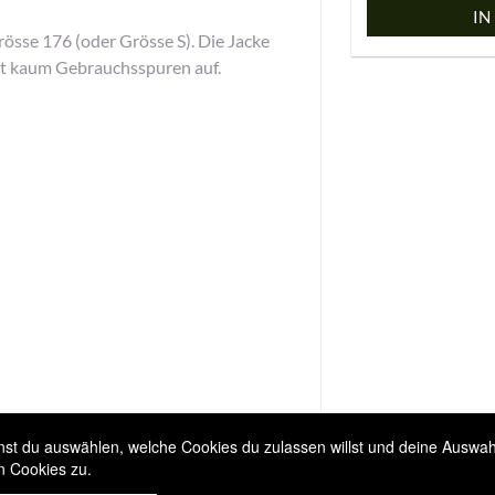
IN
sse 176 (oder Grösse S). Die Jacke
st kaum Gebrauchsspuren auf.
t du auswählen, welche Cookies du zulassen willst und deine Auswahl 
n Cookies zu.