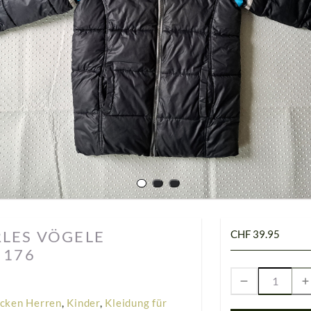
RLES VÖGELE
CHF 39.95
 176
cken Herren
,
Kinder
,
Kleidung für