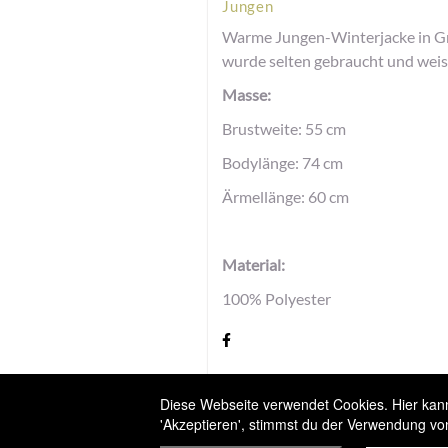
Jungen
Warme Jungen-Winterjacke in Grö
wurde selten gebraucht und wei
Masse:
Brustweite: 55 cm
Bodylänge: 74 cm
Ärmellänge: 60 cm
Material:
100% Polyester
Versandbedingungen
Diese Webseite verwendet Cookies. Hier kanns
'Akzeptieren', stimmst du der Verwendung vo