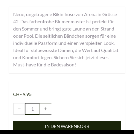
Neue, ungetragene Bikinihose von Arena in Grösse
42. Das farbenfrohe Blumenmuster ist perfekt für
den Sommer und bringt gute Laune an den Strand
oder Pool. Die seitlichen Bändchen sorgen für eine
individuelle Passform und einen verspielten Look.
Ideal für stilbewusste Damen, die Wert auf Qualität
und Komfort legen. Sichern Sie sich jetzt dieses
Must-have für die Badesaison!
CHF 9.95
IN DEN WARENKORB