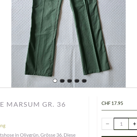
E MARSUM GR. 36
CHF 17.95
ung
shose in Olivgrün, Grösse 36. Diese