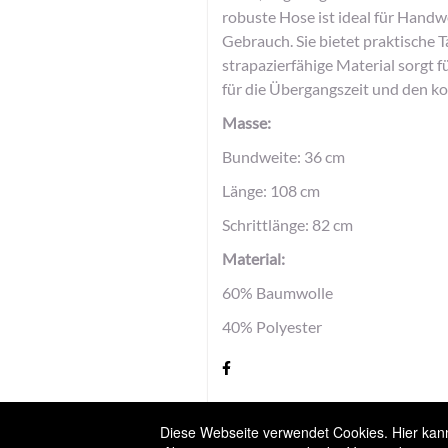
robuste Hose ist ideal für Handw
Gebrauch. Sie bietet praktische
strapazierfähige Material sorgt f
für die Übergangszeit und den
Masse:
Bundweite: 36 cm
Länge: 108 cm
Schrittlänge: 82 cm
Material:
60% Baumwolle
40% Polyester
Versandbedingungen
Diese Webseite verwendet Cookies. Hier kanns