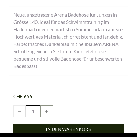
Neue, ungetragene Arena Badehose für Jungen in
Grösse 140. Ideal für das Schwimmtraining im
Hallenbad oder den nächsten Sommerurlaub am See.
Hochwertiges Material, chlorresistent und langlebig.
Farbe: frisches Dunkelblau mit hellblauem ARENA
Schriftzug. Sichern Sie Ihrem Kind jetzt diese
bequeme und stilvolle Badehose für unbeschwerten
Badespass!
CHF 9.95
IN DEN WARENKORB